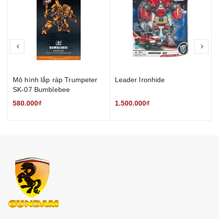
prev
nex
Mô hình lắp ráp Trumpeter
Leader Ironhide
SK-07 Bumblebee
Transformers TLK Model Kit
580.000₫
1.500.000₫