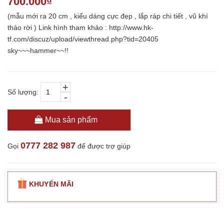
700.000₫
(mẫu mới ra 20 cm , kiểu dáng cực đẹp , lắp ráp chi tiết , vũ khí
tháo rời ) Link hình tham khảo : http://www.hk-
tf.com/discuz/upload/viewthread.php?tid=20405
sky~~~hammer~~!!
+
Số lượng:
-
Mua sản phẩm
0777 282 987
Gọi
để được trợ giúp
KHUYẾN MÃI