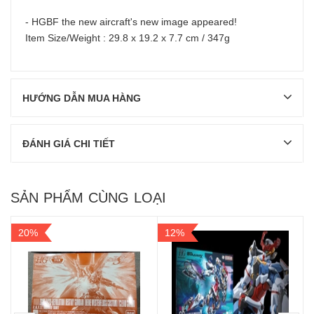
- HGBF the new aircraft's new image appeared!
Item Size/Weight : 29.8 x 19.2 x 7.7 cm / 347g
HƯỚNG DẪN MUA HÀNG
ĐÁNH GIÁ CHI TIẾT
SẢN PHẨM CÙNG LOẠI
20%
12%