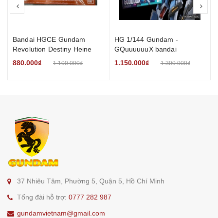
prev
nex
Bandai HGCE Gundam
HG 1/144 Gundam -
Revolution Destiny Heine
GQuuuuuuX bandai
4
Westenfluss Clear Color
880.000₫
1.150.000₫
1.100.000₫
1.300.000₫
r
w
37 Nhiêu Tâm, Phường 5, Quận 5, Hồ Chí Minh
Tổng đài hỗ trợ:
0777 282 987
gundamvietnam@gmail.com