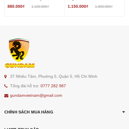
4
Westenfluss Clear Color
880.000₫
1.150.000₫
1.100.000₫
1.300.000₫
r
w
37 Nhiêu Tâm, Phường 5, Quận 5, Hồ Chí Minh
Tổng đài hỗ trợ:
0777 282 987
gundamvietnam@gmail.com
CHÍNH SÁCH MUA HÀNG