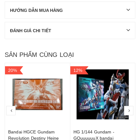
HƯỚNG DẪN MUA HÀNG
ĐÁNH GIÁ CHI TIẾT
SẢN PHẨM CÙNG LOẠI
20%
12%
prev
nex
Bandai HGCE Gundam
HG 1/144 Gundam -
Revolution Destiny Heine
GQuuuuuuX bandai