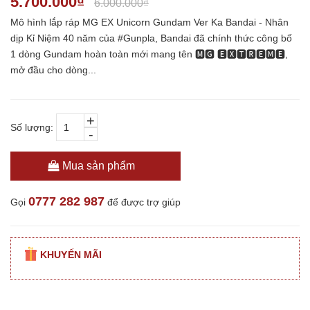
5.700.000₫
6.000.000₫
Mô hình lắp ráp MG EX Unicorn Gundam Ver Ka Bandai - Nhân
dịp Kỉ Niệm 40 năm của #Gunpla, Bandai đã chính thức công bố
1 dòng Gundam hoàn toàn mới mang tên 🅼🅶 🅴🆇🆃🆁🅴🅼🅴,
mở đầu cho dòng...
+
Số lượng:
-
Mua sản phẩm
0777 282 987
Gọi
để được trợ giúp
KHUYẾN MÃI