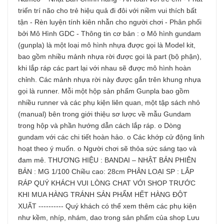
triển trí não cho trẻ hiệu quả đi đôi với niềm vui thích bất
tận - Rèn luyện tính kiên nhẫn cho người chơi - Phân phối
bởi Mô Hình GDC - Thông tin cơ bản : o Mô hình gundam
(gunpla) là một loại mô hình nhựa được gọi là Model kit,
bao gồm nhiều mảnh nhựa rời được gọi là part (bộ phận),
khi lắp ráp các part lại với nhau sẽ được mô hình hoàn
chỉnh. Các mảnh nhựa rời này được gắn trên khung nhựa
gọi là runner. Mỗi một hộp sản phẩm Gunpla bao gồm
nhiều runner và các phụ kiện liên quan, một tập sách nhỏ
(manual) bên trong giới thiệu sơ lược về mẫu Gundam
trong hộp và phần hướng dẫn cách lắp ráp. o Dòng
gundam với các chi tiết hoàn hảo. o Các khớp cử động linh
hoạt theo ý muốn. o Người chơi sẽ thỏa sức sáng tạo và
đam mê. THƯƠNG HIỆU : BANDAI – NHẬT BẢN PHIÊN
BẢN : MG 1/100 Chiều cao: 28cm PHÂN LOẠI SP : LẮP
RÁP QUÝ KHÁCH VUI LÒNG CHAT VỚI SHOP TRƯỚC
KHI MUA HÀNG TRÁNH SẢN PHẨM HẾT HÀNG ĐỘT
XUẤT ---------- Quý khách có thể xem thêm các phụ kiện
như kềm, nhíp, nhám, dao trong sản phẩm của shop Lưu