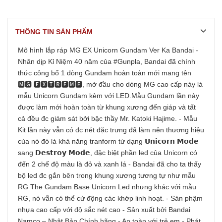
THÔNG TIN SẢN PHẨM
Mô hình lắp ráp MG EX Unicorn Gundam Ver Ka Bandai -
Nhân dịp Kỉ Niệm 40 năm của #Gunpla, Bandai đã chính
thức công bố 1 dòng Gundam hoàn toàn mới mang tên
🅼🅶 🅴🆇🆃🆁🅴🅼🅴, mở đầu cho dòng MG cao cấp này là
mẫu Unicorn Gundam kèm với LED.Mẫu Gundam lần này
được làm mới hoàn toàn từ khung xương đến giáp và tất
cả đều đc giám sát bởi bậc thầy Mr. Katoki Hajime. - Mẫu
Kit lần này vẫn có đc nét đặc trưng đã làm nên thương hiệu
của nó đó là khả năng tranform từ dạng 𝗨𝗻𝗶𝗰𝗼𝗿𝗻 𝗠𝗼𝗱𝗲
sang 𝗗𝗲𝘀𝘁𝗿𝗼𝘆 𝗠𝗼𝗱𝗲, đặc biệt phần led của Unicorn có
đến 2 chế độ màu là đỏ và xanh lá - Bandai đã cho ta thấy
bộ led đc gắn bên trong khung xương tương tự như mẫu
RG The Gundam Base Unicorn Led nhưng khác với mẫu
RG, nó vẫn có thể cử động các khớp linh hoạt. - Sản phậm
nhựa cao cấp với độ sắc nét cao - Sản xuất bởi Bandai
Namco – Nhật Bản Chính hãng - An toàn với trẻ em - Phát