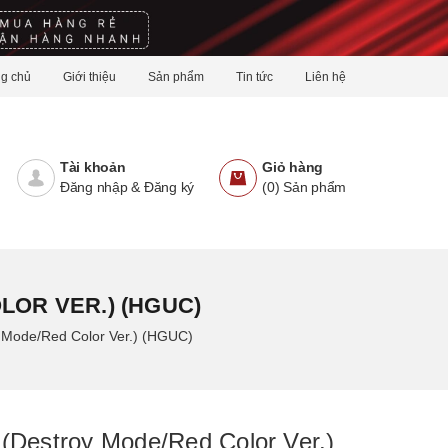
ng chủ
Giới thiệu
Sản phẩm
Tin tức
Liên hệ
Tài khoản
Giỏ hàng
Đăng nhập
&
Đăng ký
(
0
)
Sản phẩm
OR VER.) (HGUC)
 Mode/Red Color Ver.) (HGUC)
(Destroy Mode/Red Color Ver.)