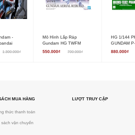
ndam -
Mô Hình Lắp Ráp
HG 1/144 
bandai
Gundam HG TWFM
GUNDAM P-
Aerial Rebuild (The Witch
(limited)
550.000₫
880.000₫
1.300.000₫
700.000₫
from Mercury)
 SÁCH MUA HÀNG
LƯỢT TRUY CẬP
g thức thanh toán
 sách vận chuyển