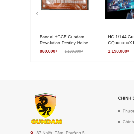
prev
Bandai HGCE Gundam
HG 1/144 Gu
Revolution Destiny Heine
GQuuuuuuX 
Westenfluss Clear Color
880.000₫
1.150.000₫
1.100.000₫
CHÍNH
Phươn
Chính
37 Nhiêu Tâm, Phường 5,