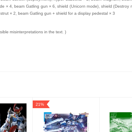
de × 4, beam Gatling gun × 6, shield (Unicorn mode), shield (Destroy m
r strut × 2, beam Gatling gun + shield for a display pedestal × 3
ible misinterpretations in the text. )
21%