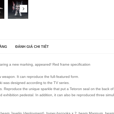
next
ÀNG
ĐÁNH GIÁ CHI TIẾT
aring a new marking, appeared! Red frame specification
 weapon. It can reproduce the full-featured form.
ki was designed according to the TV series.
ns. Reproduce the unique sparkle that put a Tetoron seal on the back of 
ed exhibition pedestal. In addition, it can also be reproduced three sim
er beam Javelin (deployment), hyper-bazooka × 2, beam Magnum, beam 