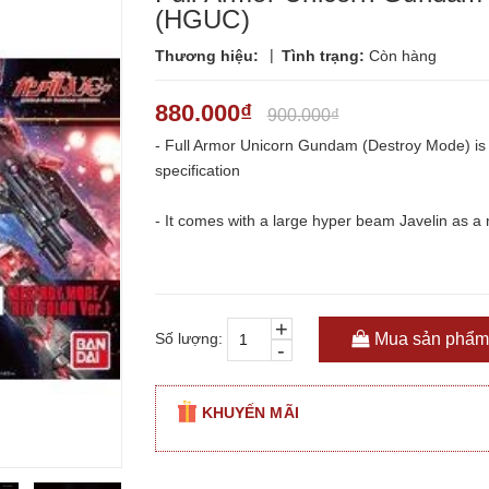
(HGUC)
|
Thương hiệu:
Tình trạng:
Còn hàng
880.000₫
900.000₫
- Full Armor Unicorn Gundam (Destroy Mode) is
specification
- It comes with a large hyper beam Javelin as a 
+
Số lượng:
Mua sản phẩm
-
KHUYẾN MÃI