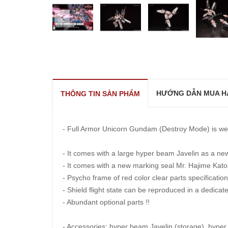
prev
HƯỚNG DẪN MUA H
THÔNG TIN SẢN PHẨM
- Full Armor Unicorn Gundam (Destroy Mode) is we
- It comes with a large hyper beam Javelin as a new
- It comes with a new marking seal Mr. Hajime Kato
- Psycho frame of red color clear parts specificatio
- Shield flight state can be reproduced in a dedicat
- Abundant optional parts !!
- Accessories: hyper beam Javelin (storage), hyp