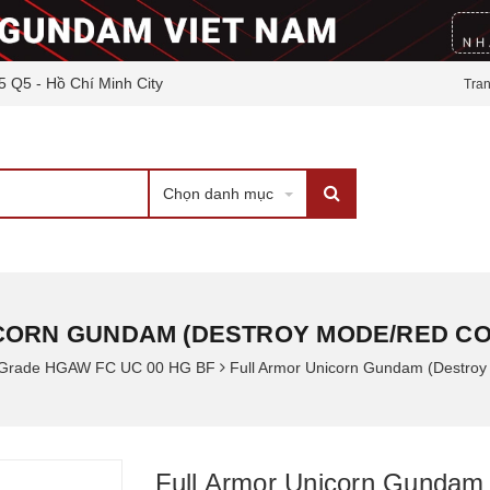
5 Q5 - Hồ Chí Minh City
Tra
Chọn danh mục
CORN GUNDAM (DESTROY MODE/RED COL
t Grade HGAW FC UC 00 HG BF
Full Armor Unicorn Gundam (Destroy
Full Armor Unicorn Gundam 