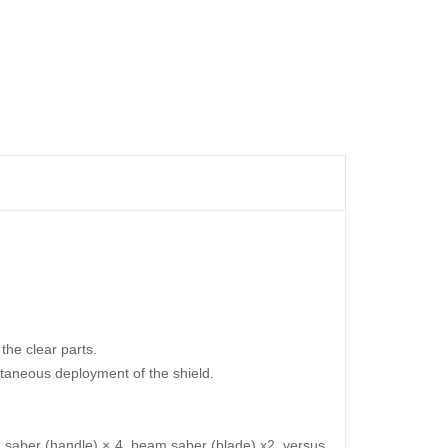
the clear parts.
ultaneous deployment of the shield.
saber (handle) × 4, beam saber (blade) x2, versus