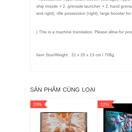
ship missile × 2, grenade launcher × 2, hand grena
and right), rifle possession (right), large booster fo
( This is a machine translation. Please allow for poss
Item Size/Weight : 31 x 20 x 13 cm / 708g
SẢN PHẨM CÙNG LOẠI
20%
12%