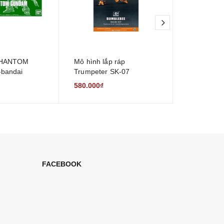
next
PHANTOM
Mô hình lắp ráp
[NEW] kềm
bandai
Trumpeter SK-07
hình DSPIA
Bumblebee Transformers
MỚI NHẤT 3
580.000₫
780.000₫
TLK Model Kit
chống gỉ, k
vít) - Chí
FACEBOOK