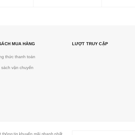
(tặng kèm base và effect)
 SÁCH MUA HÀNG
LƯỢT TRUY CẬP
g thức thanh toán
 sách vận chuyển
 thông tin khuyến mãi nhanh nhất