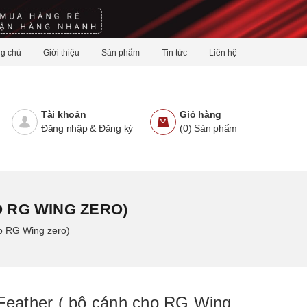
ng chủ
Giới thiệu
Sản phẩm
Tin tức
Liên hệ
Tài khoản
Giỏ hàng
Đăng nhập
&
Đăng ký
(
0
)
Sản phẩm
 RG WING ZERO)
ho RG Wing zero)
Feather ( bô cánh cho RG Wing