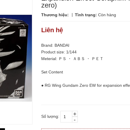
zero)
|
Thương hiệu:
Tình trạng:
Còn hàng
Liên hệ
Brand: BANDAI
Product size: 1/144
Meterial: ＰＳ ・ ＡＢＳ ・ ＰＥＴ
Set Content
● RG Wing Gundam Zero EW for expansion effect
+
Số lượng:
-