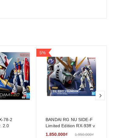
5%
next
X-78-2
BANDAI RG NU SIDE-F
[Bandai] M
. 2.0
Limited Edition RX-93ff ν
Gundam Wi
Gundam Japan Anime
Grade 38 
1.850.000₫
950.000₫
1.950.000₫