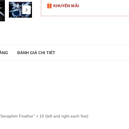
KHUYẾN MÃI
next
ÀNG
ĐÁNH GIÁ CHI TIẾT
raphim Feather" × 10 (left and right each five)