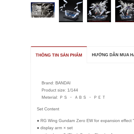
prev
HƯỚNG DẪN MUA H
THÔNG TIN SẢN PHẨM
Brand: BANDAI
Product size: 1/144
Meterial: ＰＳ ・ ＡＢＳ ・ ＰＥＴ
Set Content
● RG Wing Gundam Zero EW for expansion effect "Se
● display arm × set