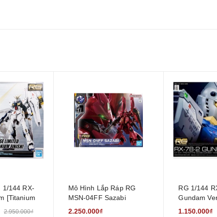
 1/144 RX-
Mô Hình Lắp Ráp RG
RG 1/144 R
m [Titanium
MSN-04FF Sazabi
Gundam Ver
[Gundam SIDE-F ver.]
2.250.000₫
1.150.000₫
2.950.000₫