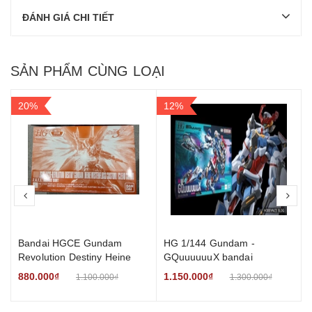
ĐÁNH GIÁ CHI TIẾT
SẢN PHẨM CÙNG LOẠI
20%
12%
prev
nex
Bandai HGCE Gundam
HG 1/144 Gundam -
Revolution Destiny Heine
GQuuuuuuX bandai
4
Westenfluss Clear Color
880.000₫
1.150.000₫
1.100.000₫
1.300.000₫
r
w