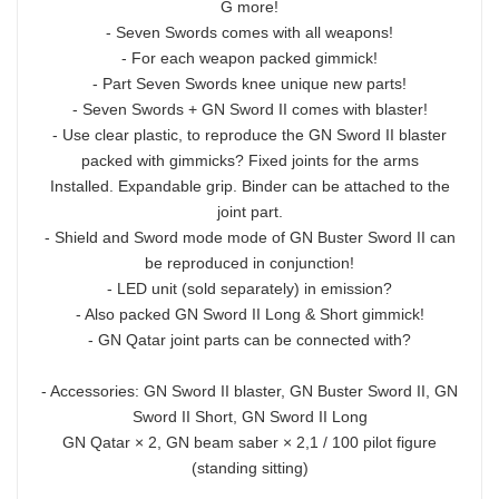
G more!
- Seven Swords comes with all weapons!
- For each weapon packed gimmick!
- Part Seven Swords knee unique new parts!
- Seven Swords + GN Sword II comes with blaster!
- Use clear plastic, to reproduce the GN Sword II blaster
packed with gimmicks? Fixed joints for the arms
Installed. Expandable grip. Binder can be attached to the
joint part.
- Shield and Sword mode mode of GN Buster Sword II can
be reproduced in conjunction!
- LED unit (sold separately) in emission?
- Also packed GN Sword II Long & Short gimmick!
- GN Qatar joint parts can be connected with?
- Accessories: GN Sword II blaster, GN Buster Sword II, GN
Sword II Short, GN Sword II Long
GN Qatar × 2, GN beam saber × 2,1 / 100 pilot figure
(standing sitting)