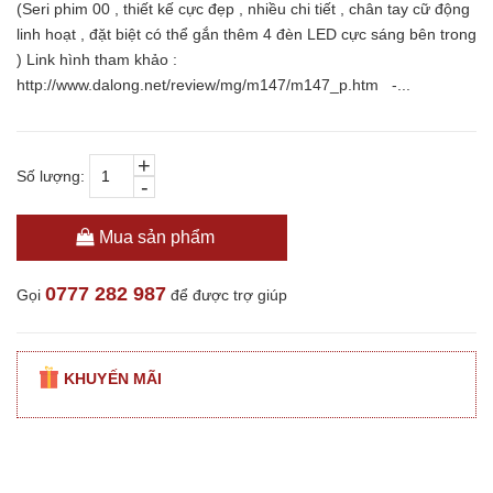
(Seri phim 00 , thiết kế cực đẹp , nhiều chi tiết , chân tay cữ động
linh hoạt , đặt biệt có thể gắn thêm 4 đèn LED cực sáng bên trong
) Link hình tham khảo :
http://www.dalong.net/review/mg/m147/m147_p.htm -...
+
Số lượng:
-
Mua sản phẩm
0777 282 987
Gọi
để được trợ giúp
KHUYẾN MÃI